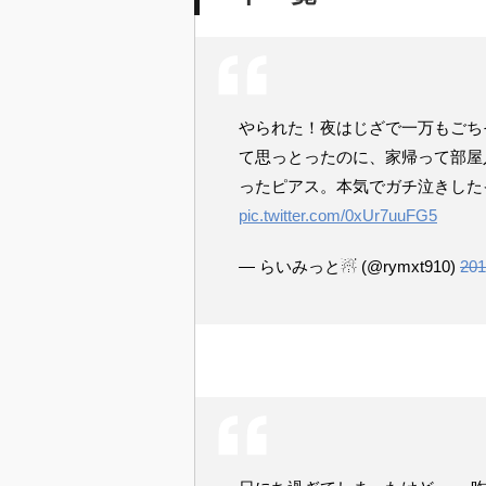
やられた！夜はじざで一万もごち
て思っとったのに、家帰って部屋
ったピアス。本気でガチ泣きした
pic.twitter.com/0xUr7uuFG5
— らいみっと☃ (@rymxt910)
201