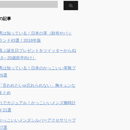
の記事
男は知っている！日本の革（財布やバッ
ンド43選！2018年版
喜ぶ誕生日プレゼントをツイッターから41
10～20歳前半向け）
男は知っている！日本のかっこいい革靴ブ
26選
「言われたいor忘れられない」胸キュンな
まとめ
れでカジュアル！かっこいいメンズ腕時計
ド21選
かっこいいメンズシルバーアクセサリーブ
27選