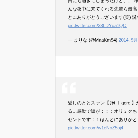
日にち過ぎてしまったけど、、 昨日
んな夜中に来てくれる先輩ら最高
とにありがとうございます(笑) 
pic.twitter.com/33LDYda1QO
— まりな (@MaaKm94)
2014, 9月
愛しのととスァン【@t_t_gor
る…感動で涙が；；；オリミクち
ゼントです！！ほんとにありがとう
pic.twitter.com/w1cNoZ5oj4