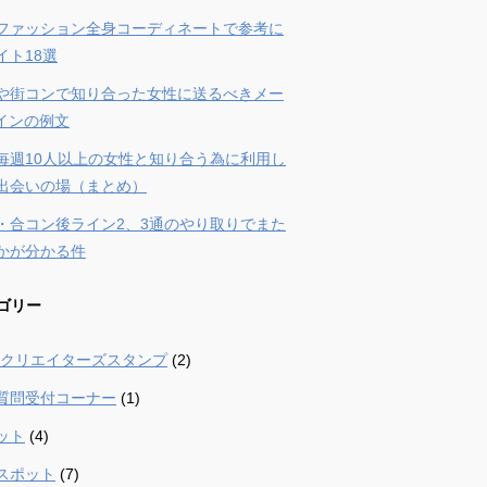
ファッション全身コーディネートで参考に
イト18選
や街コンで知り合った女性に送るべきメー
ラインの例文
毎週10人以上の女性と知り合う為に利用し
出会いの場（まとめ）
・合コン後ライン2、3通のやり取りでまた
かが分かる件
ゴリー
 – クリエイターズスタンプ
(2)
質問受付コーナー
(1)
ット
(4)
スポット
(7)