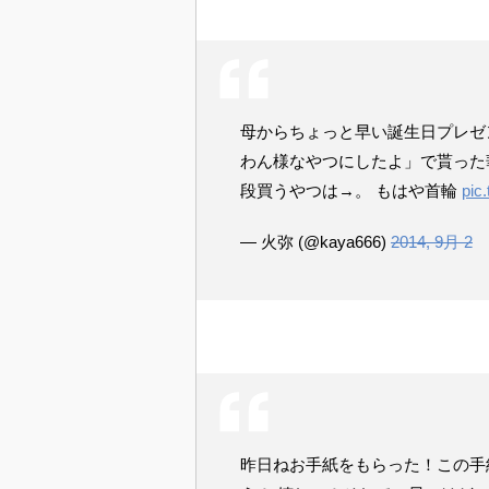
母からちょっと早い誕生日プレゼント貰った◟
わん様なやつにしたよ」で貰った華奢
段買うやつは→。 もはや首輪
pic
— 火弥 (@kaya666)
2014, 9月 2
昨日ねお手紙をもらった！この手