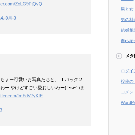
itter.com/ZoLG9PjQvQ
男と女
14, 9月 3
男の料
結婚相
自己紹
メタ
ログイ
 ちょー可愛いお写真たちと、 Ｔバック２
投稿の
 やけどすごい愛おしいわー( ´•ω•` )ま
コメン
witter.com/fmFdV7yKtE
WordPr
3