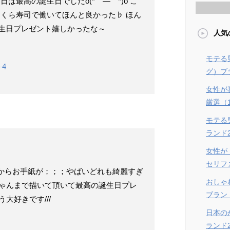
は最高の誕生日でしたo(*⌒―⌒*)o こ
 くら寿司で働いてほんと良かった♭ ほん
誕生日プレゼント嬉しかったな～
人気
モテる
 4
グ）ブラ
女性が
厳選（
モテる
ランド
女性が
セリフ
o 】からお手紙が；；；やばいどれも綺麗すぎ
おしゃ
ゃんまで描いて頂いて最高の誕生日プレ
ブラン
大好きです///
日本の
ランド