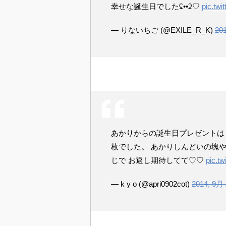
幸せな誕生日でしたʢ••ʡ♡
pic.tw
— りないちご (@EXILE_R_K)
20
あかりからの誕生日プレゼントは
枚でした。 あかりしんどいの塊やわー
じで お返し期待してて♡♡
pic.t
— k y o (@apri0902cot)
2014, 9月 