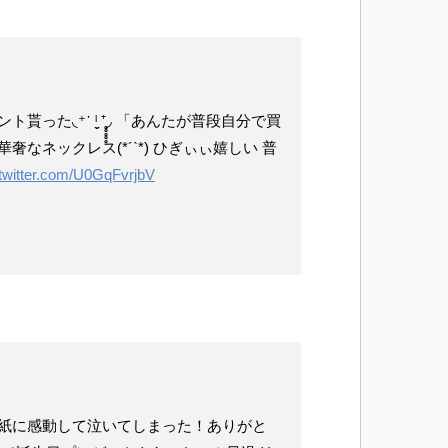
⁺᾽ ˡ̼̮ ⁺̥̥̥̥̥◞ 「あんたが普段自分で買
なネックレス(*´`*) ひぎぃぃ嬉しい 普
.twitter.com/U0GqFvrjbV
紙に感動して泣いてしまった！ありがと