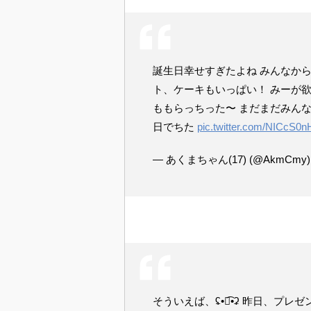
誕生日幸せすぎたよね みんなから
ト、ケーキもいっぱい！ みーが
ももらっちった〜 まだまだみん
日でちた
pic.twitter.com/NICcS0n
— あくまちゃん(17) (@AkmCmy
そういえば、ʢ•ꇵ͡•ʡ 昨日、プレ