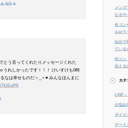
14, 9月 4
メンズ
なるサ
合コン
ルor
仙台で
ている
街コン
でとう言ってくれたりメッセージくれた
会える
ゃうれしかったです！！！ けいすけも0時
るなは幸せものだ＞_＜♥︎ みんなほんまに
カテ
kgbTlUEuPR
LINE
3
お悩み
ダイエ
デート