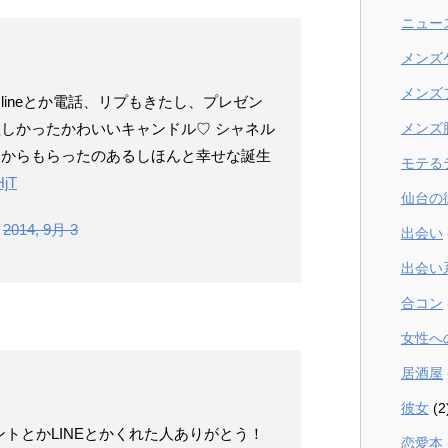
ニュー
メンズ
メンズ
lineとか電話、リプもきたし、プレゼン
欲しかったかわいいキャンドル♡ シャネル
メンズ
なからもらったのあるしほんと幸せな誕生
モテる
HjT
仙台の
)
2014, 9月 3
出会い
出会い
合コン
女性へ
居酒屋
彼女
(2
ゼントとかLINEとかくれた人ありがとう！
恋愛本