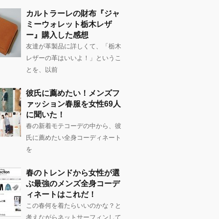
カルトラーレの財布『ジャ
ミーウォレット栃木レザ
ー』購入した感想
友達が革製品に詳しくて、「栃木
レザーの革はいいよ！」というこ
とを、以前
彼氏に薦めたい！メンズフ
ァッション春服を女性69人
に聞いた！
春の新着モテコーデの中から、彼
氏に薦めたい全身コーディネート
を
春のトレンドから女性が選
ぶ最強のメンズ全身コーデ
ィネートはこれだ！
この春何を着たらいいのかな？と
考えながらネットサーフィンして