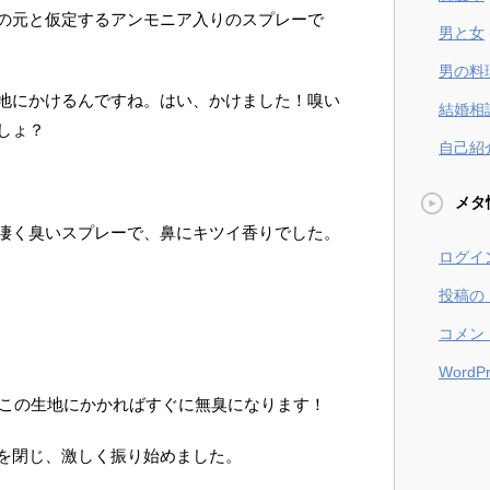
の元と仮定するアンモニア入りのスプレーで
男と女
男の料
地にかけるんですね。はい、かけました！嗅い
結婚相
しょ？
自己紹
メタ
凄く臭いスプレーで、鼻にキツイ香りでした。
ログイ
投稿の
コメン
WordPr
この生地にかかればすぐに無臭になります！
を閉じ、激しく振り始めました。