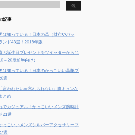
の記事
男は知っている！日本の革（財布やバッ
ンド43選！2018年版
喜ぶ誕生日プレゼントをツイッターから41
10～20歳前半向け）
男は知っている！日本のかっこいい革靴ブ
26選
「言われたいor忘れられない」胸キュンな
まとめ
れでカジュアル！かっこいいメンズ腕時計
ド21選
かっこいいメンズシルバーアクセサリーブ
27選