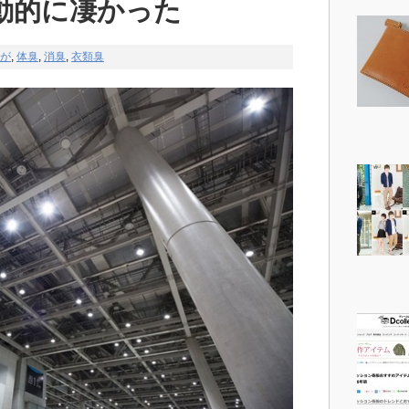
動的に凄かった
が
,
体臭
,
消臭
,
衣類臭