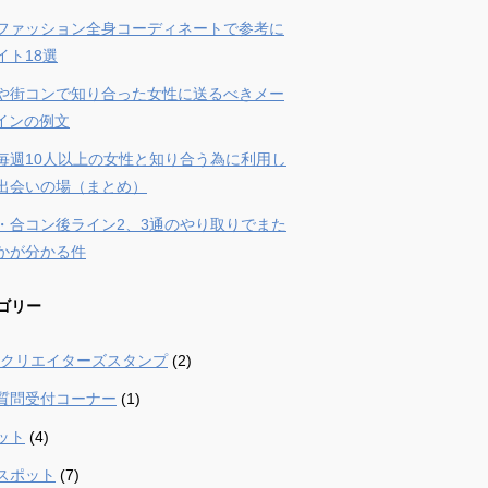
ファッション全身コーディネートで参考に
イト18選
や街コンで知り合った女性に送るべきメー
ラインの例文
毎週10人以上の女性と知り合う為に利用し
出会いの場（まとめ）
・合コン後ライン2、3通のやり取りでまた
かが分かる件
ゴリー
 – クリエイターズスタンプ
(2)
質問受付コーナー
(1)
ット
(4)
スポット
(7)