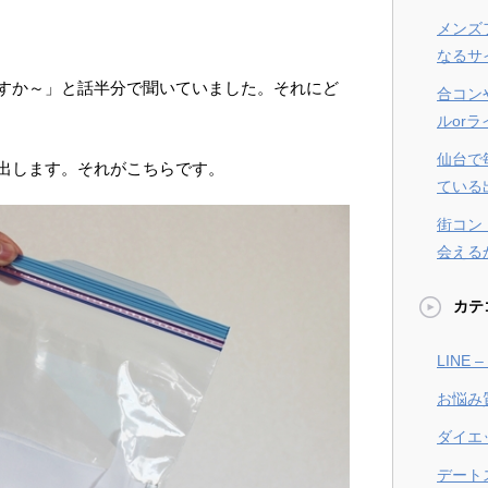
メンズ
なるサ
すか～」と話半分で聞いていました。それにど
合コン
ルor
仙台で
出します。それがこちらです。
ている
街コン
会える
カテ
LINE
お悩み
ダイエ
デート