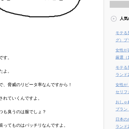
人気
モテる
グ）ブラ
女性が
厳選（
です。
モテる
たよ。
ランド
で、脅威のリピータ率なんですから！
女性が
セリフ
されていくんですよ。
おしゃ
ブラン
つも臭うのは服でしょ？
日本の
策ってものはバッチリなんですよ。
ランド