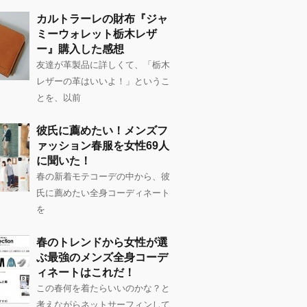
カルトラーレの財布『ジャ
ミーウォレット栃木レザ
ー』購入した感想
友達が革製品に詳しくて、「栃木
レザーの革はいいよ！」というこ
とを、以前
彼氏に薦めたい！メンズフ
ァッション春服を女性69人
に聞いた！
春の新着モテコーデの中から、彼
氏に薦めたい全身コーディネート
を
春のトレンドから女性が選
ぶ最強のメンズ全身コーデ
ィネートはこれだ！
この春何を着たらいいのかな？と
考えながらネットサーフィンして