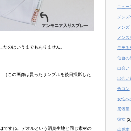
ニュー
メンズ
メンズ
メンズ
したのはいうまでもありません。
モテる
仙台の
出会い
。（この画像は貰ったサンプルを後日撮影した
出会い
合コン
女性へ
居酒屋
彼女
(2
はですね。デオルという消臭生地と同じ素材の
恋愛本