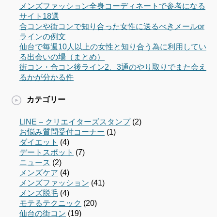
メンズファッション全身コーディネートで参考になる
サイト18選
合コンや街コンで知り合った女性に送るべきメールor
ラインの例文
仙台で毎週10人以上の女性と知り合う為に利用してい
る出会いの場（まとめ）
街コン・合コン後ライン2、3通のやり取りでまた会え
るかが分かる件
カテゴリー
LINE – クリエイターズスタンプ
(2)
お悩み質問受付コーナー
(1)
ダイエット
(4)
デートスポット
(7)
ニュース
(2)
メンズケア
(4)
メンズファッション
(41)
メンズ脱毛
(4)
モテるテクニック
(20)
仙台の街コン
(19)