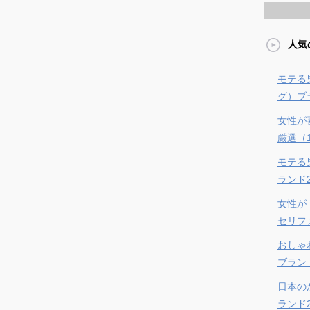
人気
モテる
グ）ブラ
女性が
厳選（
モテる
ランド
女性が
セリフ
おしゃ
ブラン
日本の
ランド