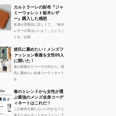
カルトラーレの財布『ジャ
ミーウォレット栃木レザ
ー』購入した感想
友達が革製品に詳しくて、「栃木
レザーの革はいいよ！」というこ
とを、以前
彼氏に薦めたい！メンズフ
ァッション春服を女性69人
に聞いた！
春の新着モテコーデの中から、彼
氏に薦めたい全身コーディネート
を
春のトレンドから女性が選
ぶ最強のメンズ全身コーデ
ィネートはこれだ！
この春何を着たらいいのかな？と
考えながらネットサーフィンして