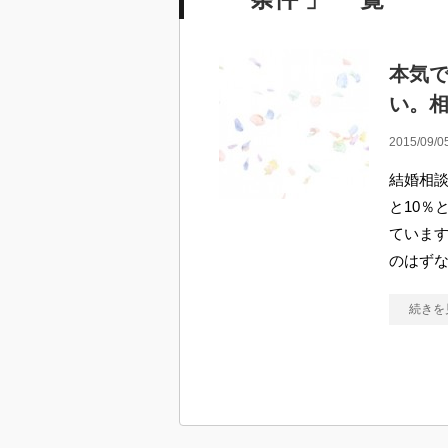
本気
い。
2015/09/0
結婚相
と10％
ています
のはず
続きを