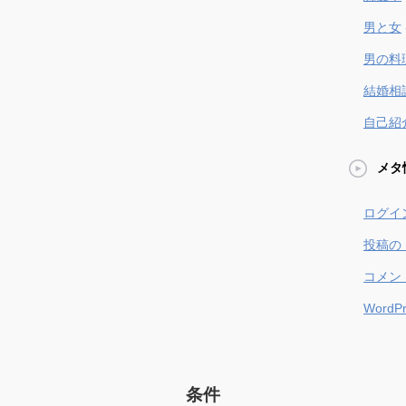
男と女
男の料
結婚相
自己紹
メタ
ログイ
投稿の
コメン
WordPr
条件