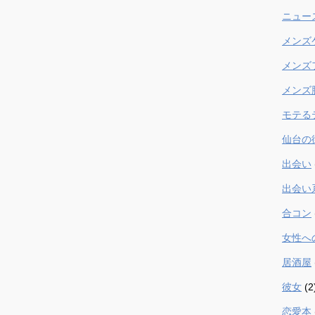
ニュー
メンズ
メンズ
メンズ
モテる
仙台の
出会い
出会い
合コン
女性へ
居酒屋
彼女
(2
恋愛本