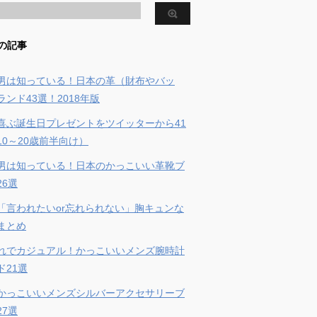
の記事
男は知っている！日本の革（財布やバッ
ンド43選！2018年版
喜ぶ誕生日プレゼントをツイッターから41
10～20歳前半向け）
男は知っている！日本のかっこいい革靴ブ
26選
「言われたいor忘れられない」胸キュンな
まとめ
れでカジュアル！かっこいいメンズ腕時計
ド21選
かっこいいメンズシルバーアクセサリーブ
27選