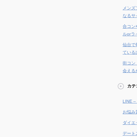
メンズ
なるサ
合コン
ルor
仙台で
ている
街コン
会える
カテ
LINE
お悩み
ダイエ
デート