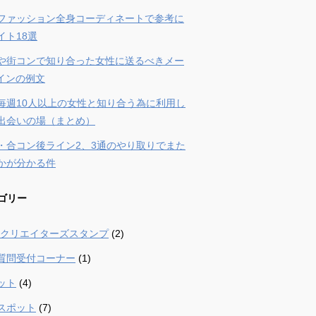
ファッション全身コーディネートで参考に
イト18選
や街コンで知り合った女性に送るべきメー
ラインの例文
毎週10人以上の女性と知り合う為に利用し
出会いの場（まとめ）
・合コン後ライン2、3通のやり取りでまた
かが分かる件
ゴリー
 – クリエイターズスタンプ
(2)
質問受付コーナー
(1)
ット
(4)
スポット
(7)