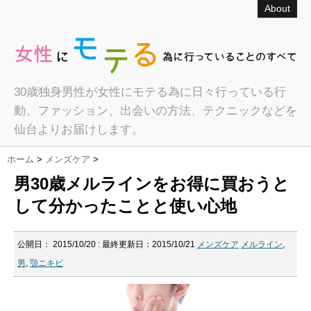
About
30歳独身男性が女性にモテる為に日々行っている行
動、ファッション、出会いの方法、テクニックなどを
仙台よりお届けします。
ホーム
>
メンズケア
>
男30歳メルラインをお得に買おうと
して分かったことと使い心地
公開日：
2015/10/20
: 最終更新日：2015/10/21
メンズケア
メルライン
,
男
,
顎ニキビ