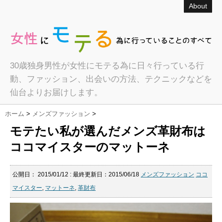
About
30歳独身男性が女性にモテる為に日々行っている行
動、ファッション、出会いの方法、テクニックなどを
仙台よりお届けします。
ホーム
>
メンズファッション
>
モテたい私が選んだメンズ革財布は
ココマイスターのマットーネ
公開日：
2015/01/12
: 最終更新日：2015/06/18
メンズファッション
ココ
マイスター
,
マットーネ
,
革財布