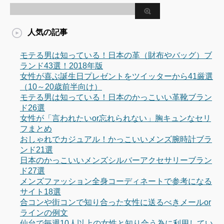
人気の記事
モテる男は知っている！日本の革（財布やバッグ）ブ
ランド43選！2018年版
女性が喜ぶ誕生日プレゼントをツイッターから41厳選
（10～20歳前半向け）
モテる男は知っている！日本のかっこいい革靴ブラン
ド26選
女性が「言われたいor忘れられない」胸キュンなセリ
フまとめ
おしゃれでカジュアル！かっこいいメンズ腕時計ブラ
ンド21選
日本のかっこいいメンズシルバーアクセサリーブラン
ド27選
メンズファッション全身コーディネートで参考になる
サイト18選
合コンや街コンで知り合った女性に送るべきメールor
ラインの例文
仙台で毎週10人以上の女性と知り合う為に利用してい