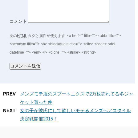
コメント
次の
HTML
タグと属性が使えます:
<a href="" title=""> <abbr title="">
<acronym title=""> <b> <blockquote cite=""> <cite> <code> <del
datetime=""> <em> <i> <q cite=""> <strike> <strong>
PREV
メンズモテ服のスプートニクスで2万枚売れてる冬ジャ
ケット買った件
NEXT
女の子が彼氏にして欲しいモテるメンズヘアスタイル
決定戦開催2015！