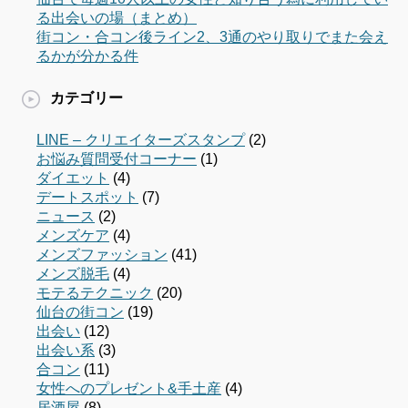
る出会いの場（まとめ）
街コン・合コン後ライン2、3通のやり取りでまた会え
るかが分かる件
カテゴリー
LINE – クリエイターズスタンプ
(2)
お悩み質問受付コーナー
(1)
ダイエット
(4)
デートスポット
(7)
ニュース
(2)
メンズケア
(4)
メンズファッション
(41)
メンズ脱毛
(4)
モテるテクニック
(20)
仙台の街コン
(19)
出会い
(12)
出会い系
(3)
合コン
(11)
女性へのプレゼント&手土産
(4)
居酒屋
(8)