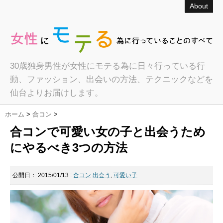
About
30歳独身男性が女性にモテる為に日々行っている行
動、ファッション、出会いの方法、テクニックなどを
仙台よりお届けします。
ホーム
>
合コン
>
合コンで可愛い女の子と出会うため
にやるべき3つの方法
公開日：
2015/01/13
:
合コン
出会う
,
可愛い子