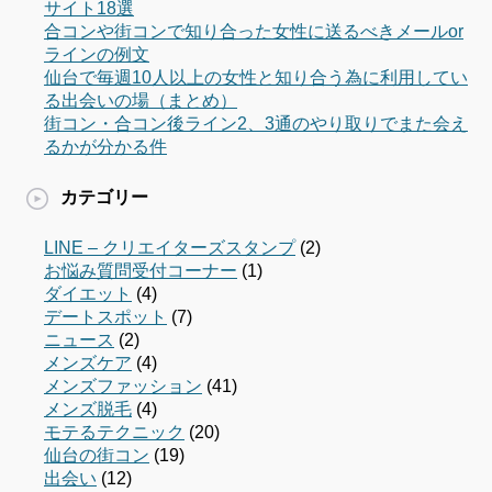
サイト18選
合コンや街コンで知り合った女性に送るべきメールor
ラインの例文
仙台で毎週10人以上の女性と知り合う為に利用してい
る出会いの場（まとめ）
街コン・合コン後ライン2、3通のやり取りでまた会え
るかが分かる件
カテゴリー
LINE – クリエイターズスタンプ
(2)
お悩み質問受付コーナー
(1)
ダイエット
(4)
デートスポット
(7)
ニュース
(2)
メンズケア
(4)
メンズファッション
(41)
メンズ脱毛
(4)
モテるテクニック
(20)
仙台の街コン
(19)
出会い
(12)