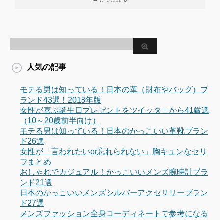
人気の記事
モテる男は知っている！日本の革（財布やバッグ）ブ
ランド43選！2018年版
女性が喜ぶ誕生日プレゼントをツイッターから41厳選
（10～20歳前半向け）
モテる男は知っている！日本のかっこいい革靴ブラン
ド26選
女性が「言われたいor忘れられない」胸キュンなセリ
フまとめ
おしゃれでカジュアル！かっこいいメンズ腕時計ブラ
ンド21選
日本のかっこいいメンズシルバーアクセサリーブラン
ド27選
メンズファッション全身コーディネートで参考になる