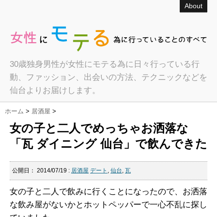
About
30歳独身男性が女性にモテる為に日々行っている行
動、ファッション、出会いの方法、テクニックなどを
仙台よりお届けします。
ホーム
>
居酒屋
>
女の子と二人でめっちゃお洒落な
「瓦 ダイニング 仙台」で飲んできた
公開日：
2014/07/19
:
居酒屋
デート
,
仙台
,
瓦
女の子と二人で飲みに行くことになったので、お洒落
な飲み屋がないかとホットペッパーで一心不乱に探し