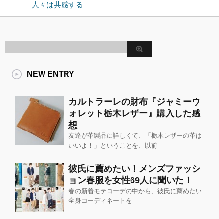
人々は共感する
NEW ENTRY
カルトラーレの財布『ジャミーウ
ォレット栃木レザー』購入した感
想
友達が革製品に詳しくて、「栃木レザーの革は
いいよ！」ということを、以前
彼氏に薦めたい！メンズファッシ
ョン春服を女性69人に聞いた！
春の新着モテコーデの中から、彼氏に薦めたい
全身コーディネートを