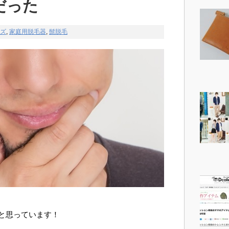
だった
ズ
,
家庭用脱毛器
,
髭脱毛
と思っています！