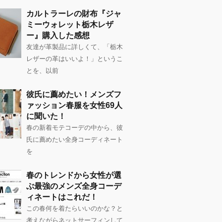
カルトラーレの財布『ジャ
ミーウォレット栃木レザ
ー』購入した感想
友達が革製品に詳しくて、「栃木
レザーの革はいいよ！」というこ
とを、以前
彼氏に薦めたい！メンズフ
ァッション春服を女性69人
に聞いた！
春の新着モテコーデの中から、彼
氏に薦めたい全身コーディネート
を
春のトレンドから女性が選
ぶ最強のメンズ全身コーデ
ィネートはこれだ！
この春何を着たらいいのかな？と
考えながらネットサーフィンして