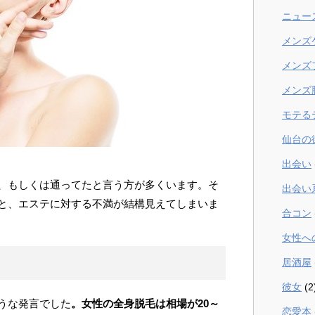
ニュー
メンズ
メンズ
メンズ
モテる
仙台の
出会い
、もしくは通ってたと言う方が多くいます。そ
出会い
と、エステに対する不満が結構見えてしまいま
合コン
女性へ
居酒屋
彼女
(2
うな発言でした
。女性の全身脱毛は相場が20～
恋愛本