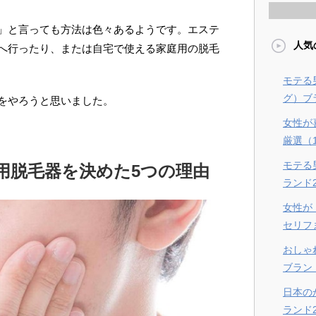
」と言っても方法は色々あるようです。エステ
人気
へ行ったり、または自宅で使える家庭用の脱毛
モテる
グ）ブラ
をやろうと思いました。
女性が
厳選（
モテる
用脱毛器を決めた5つの理由
ランド
女性が
セリフ
おしゃ
ブラン
日本の
ランド