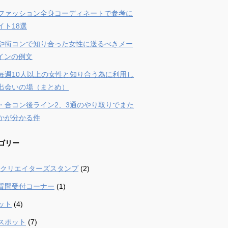
ファッション全身コーディネートで参考に
イト18選
や街コンで知り合った女性に送るべきメー
ラインの例文
毎週10人以上の女性と知り合う為に利用し
出会いの場（まとめ）
・合コン後ライン2、3通のやり取りでまた
かが分かる件
ゴリー
 – クリエイターズスタンプ
(2)
質問受付コーナー
(1)
ット
(4)
スポット
(7)