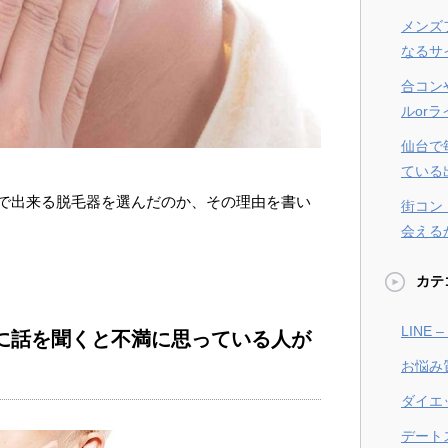
メンズ
なるサ
合コン
ルor
仙台で
ている
で出来る脱毛器を選んだのか、その理由を書い
街コン
会える
カテ
LINE
に話を聞くと不満に思っている人が
お悩み
ダイエ
デート