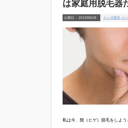
は家庭用脱毛器
公開日：
2015/06/18
:
メンズ脱毛
メン
私は今、髭（ヒゲ）脱毛をしよう