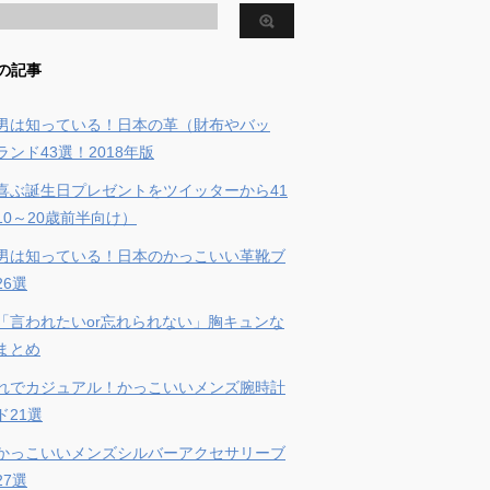
の記事
男は知っている！日本の革（財布やバッ
ンド43選！2018年版
喜ぶ誕生日プレゼントをツイッターから41
10～20歳前半向け）
男は知っている！日本のかっこいい革靴ブ
26選
「言われたいor忘れられない」胸キュンな
まとめ
れでカジュアル！かっこいいメンズ腕時計
ド21選
かっこいいメンズシルバーアクセサリーブ
27選