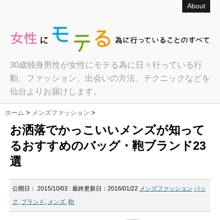
About
30歳独身男性が女性にモテる為に日々行っている行
動、ファッション、出会いの方法、テクニックなどを
仙台よりお届けします。
ホーム
>
メンズファッション
>
お洒落でかっこいいメンズが知って
るおすすめのバッグ・鞄ブランド23
選
公開日：
2015/10/03
: 最終更新日：2016/01/22
メンズファッション
バッ
グ
,
ブランド
,
メンズ
,
鞄