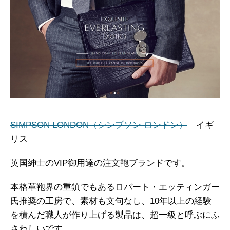
SIMPSON LONDON（シンプソン ロンドン）
イギ
リス
英国紳士のVIP御用達の注文鞄ブランドです。
本格革鞄界の重鎮でもあるロバート・エッティンガー
氏推奨の工房で、素材も文句なし、10年以上の経験
を積んだ職人が作り上げる製品は、超一級と呼ぶにふ
さわしいです。