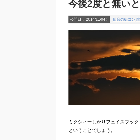
今後2度と無い
公開日：
2014/11/04
:
仙台の街コン
廃
ミクシィーしかりフェイスブック
ということでしょう。