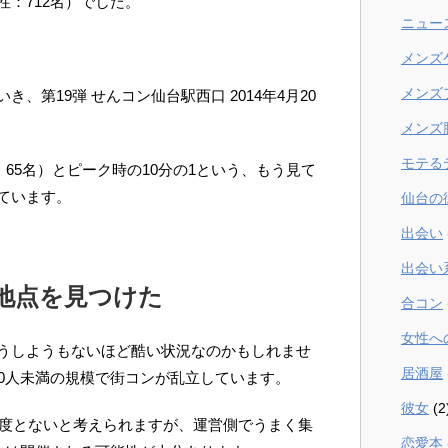
女性：712名）でした。
ニュー
メンズ
メンズ
、第19弾 せんコン仙台駅西口 2014年4月20
メンズ
モテる
：65名）とピーク時の10分の1という、もう見て
ています。
仙台の
出会い
出会い
地点を見つけた
合コン
女性へ
うしようもないほど酷い状況なのかもしれませ
居酒屋
00人未満の規模で街コンが乱立しています。
彼女
(2
二度とないと考えられますが、運営側でうまく集
恋愛本