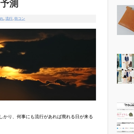
と予測
れ
,
流行
,
街コン
しかり、何事にも流行があれば廃れる日が来る