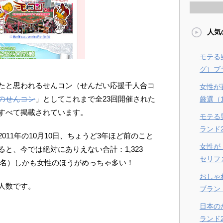
人気
モテる
グ）ブラ
たと思われるせんコン（せんだい応援千人合コ
女性が
のせんコン
」としてこれまで全23回開催された
厳選（
すべて掲載されています。
モテる
ランド
11年の10月10日、ちょうど3年ほど前のこと
女性が
と、今では絶対にありえない合計：1,323
セリフ
77名）しかも女性のほうがめっちゃ多い！
おしゃ
人数です。
ブラン
日本の
ランド