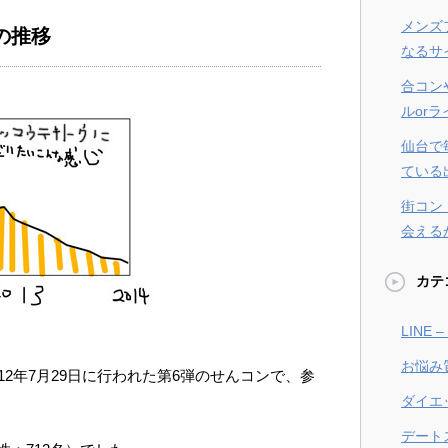
メンズ
の推移
なるサ
合コン
ルor
仙台で
ている
街コン
会える
カテ
LINE
お悩み
12年7月29日に行われた第6弾のせんコンで、参
ダイエ
デート