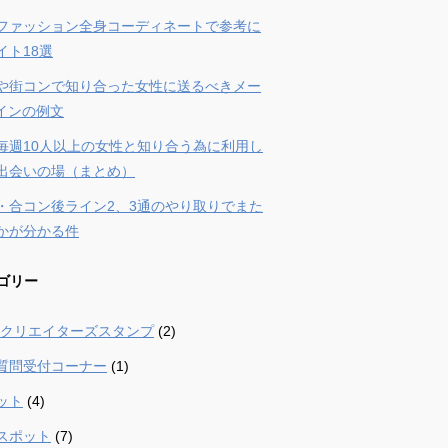
ファッション全身コーディネートで参考に
イト18選
や街コンで知り合った女性に送るべきメー
ラインの例文
毎週10人以上の女性と知り合う為に利用し
出会いの場（まとめ）
・合コン後ライン2、3通のやり取りでまた
かが分かる件
ゴリー
 – クリエイターズスタンプ
(2)
質問受付コーナー
(1)
ット
(4)
スポット
(7)