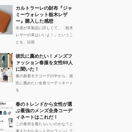
カルトラーレの財布『ジャ
ミーウォレット栃木レザ
ー』購入した感想
友達が革製品に詳しくて、「栃木
レザーの革はいいよ！」というこ
とを、以前
彼氏に薦めたい！メンズフ
ァッション春服を女性69人
に聞いた！
春の新着モテコーデの中から、彼
氏に薦めたい全身コーディネート
を
春のトレンドから女性が選
ぶ最強のメンズ全身コーデ
ィネートはこれだ！
この春何を着たらいいのかな？と
考えながらネットサーフィンして