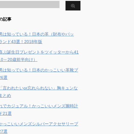
の記事
男は知っている！日本の革（財布やバッ
ンド43選！2018年版
喜ぶ誕生日プレゼントをツイッターから41
10～20歳前半向け）
男は知っている！日本のかっこいい革靴ブ
26選
「言われたいor忘れられない」胸キュンな
まとめ
れでカジュアル！かっこいいメンズ腕時計
ド21選
かっこいいメンズシルバーアクセサリーブ
27選