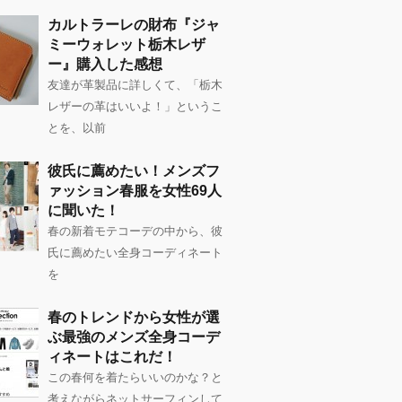
カルトラーレの財布『ジャ
ミーウォレット栃木レザ
ー』購入した感想
友達が革製品に詳しくて、「栃木
レザーの革はいいよ！」というこ
とを、以前
彼氏に薦めたい！メンズフ
ァッション春服を女性69人
に聞いた！
春の新着モテコーデの中から、彼
氏に薦めたい全身コーディネート
を
春のトレンドから女性が選
ぶ最強のメンズ全身コーデ
ィネートはこれだ！
この春何を着たらいいのかな？と
考えながらネットサーフィンして