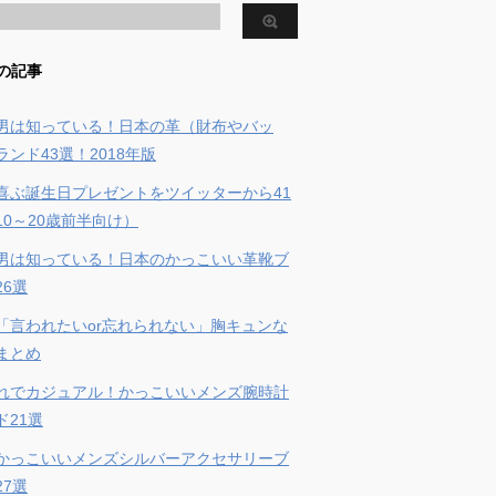
の記事
男は知っている！日本の革（財布やバッ
ンド43選！2018年版
喜ぶ誕生日プレゼントをツイッターから41
10～20歳前半向け）
男は知っている！日本のかっこいい革靴ブ
26選
「言われたいor忘れられない」胸キュンな
まとめ
れでカジュアル！かっこいいメンズ腕時計
ド21選
かっこいいメンズシルバーアクセサリーブ
27選