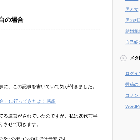
男と女
仙台の場合
男の料
結婚相
自己紹
メタ
ログイ
投稿の
事に、この記事を書いていて気が付きました。
コメン
仙台」に行ってきたよ！感想
WordPr
てる運営がされていたのですが、私は20代前半
りさせて頂きます。
の6つの街コンの中では最安です。