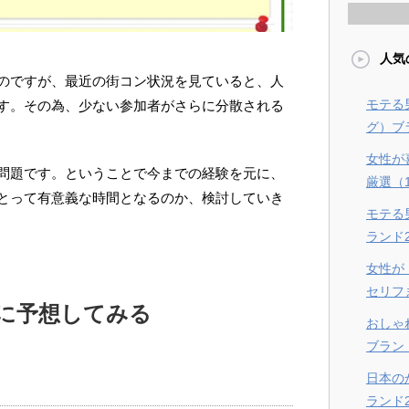
人気
のですが、最近の街コン状況を見ていると、人
モテる
す。その為、少ない参加者がさらに分散される
グ）ブラ
女性が
問題です。ということで今までの経験を元に、
厳選（
とって有意義な時間となるのか、検討していき
モテる
ランド
女性が
セリフ
に予想してみる
おしゃ
ブラン
日本の
ランド