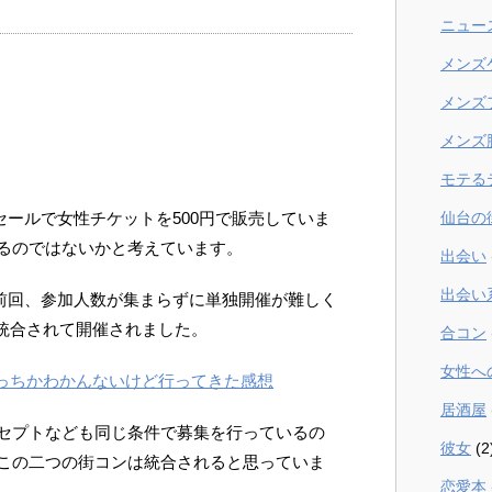
ニュー
メンズ
メンズ
メンズ
モテる
仙台の
セールで女性チケットを500円で販売していま
るのではないかと考えています。
出会い
出会い
は前回、参加人数が集まらずに単独開催が難しく
」と統合されて開催されました。
合コン
女性へ
どっちかわかんないけど行ってきた感想
居酒屋
セプトなども同じ条件で募集を行っているの
彼女
(2
この二つの街コンは統合されると思っていま
恋愛本