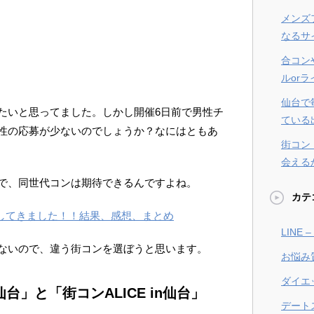
メンズ
なるサ
合コン
ルor
仙台で
たいと思ってました。しかし開催6日前で男性チ
ている
性の応募が少ないのでしょうか？なにはともあ
街コン
会える
で、同世代コンは期待できるんですよね。
カテ
加してきました！！結果、感想、まとめ
LINE
ないので、違う街コンを選ぼうと思います。
お悩み
ダイエ
台」と「街コンALICE in仙台」
デート