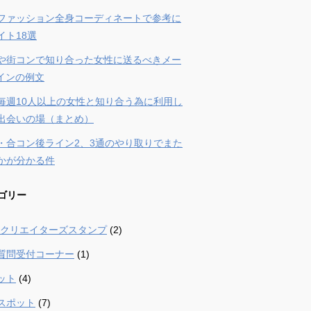
ファッション全身コーディネートで参考に
イト18選
や街コンで知り合った女性に送るべきメー
ラインの例文
毎週10人以上の女性と知り合う為に利用し
出会いの場（まとめ）
・合コン後ライン2、3通のやり取りでまた
かが分かる件
ゴリー
 – クリエイターズスタンプ
(2)
質問受付コーナー
(1)
ット
(4)
スポット
(7)