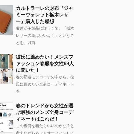
カルトラーレの財布『ジャ
ミーウォレット栃木レザ
ー』購入した感想
友達が革製品に詳しくて、「栃木
レザーの革はいいよ！」というこ
とを、以前
彼氏に薦めたい！メンズフ
ァッション春服を女性69人
に聞いた！
春の新着モテコーデの中から、彼
氏に薦めたい全身コーディネート
を
春のトレンドから女性が選
ぶ最強のメンズ全身コーデ
ィネートはこれだ！
この春何を着たらいいのかな？と
考えながらネットサーフィンして