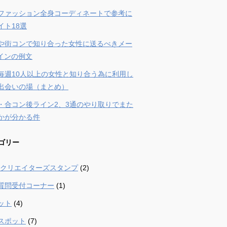
ファッション全身コーディネートで参考に
イト18選
や街コンで知り合った女性に送るべきメー
ラインの例文
毎週10人以上の女性と知り合う為に利用し
出会いの場（まとめ）
・合コン後ライン2、3通のやり取りでまた
かが分かる件
ゴリー
 – クリエイターズスタンプ
(2)
質問受付コーナー
(1)
ット
(4)
スポット
(7)