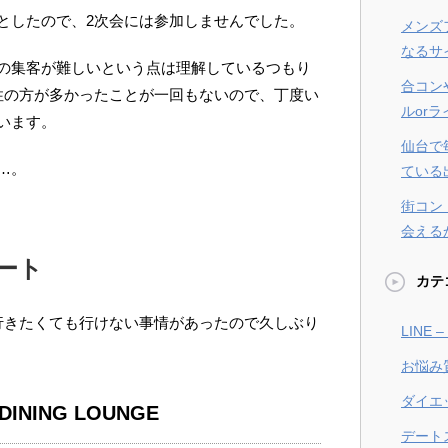
としたので、2次会には参加しませんでした。
メンズ
なるサ
の集客が難しいという点は理解しているつもり
合コン
性の方が多かったことが一回もないので、丁度い
ルor
います。
仙台で
…。
ている
街コン
会える
ート
カテ
行きたくても行けない事情があったので久しぶり
LINE
お悩み
ダイエ
INING LOUNGE
デート