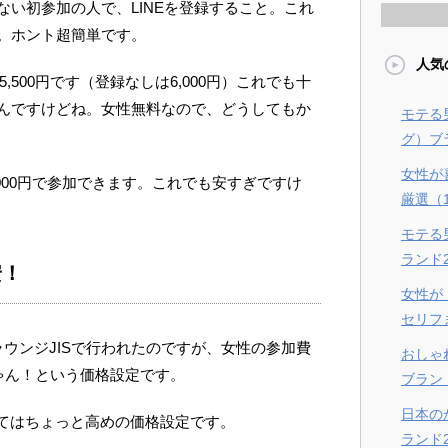
い初参加の人で、LINEを登録すること。これ
。ホント超簡単です。
人気
,500円です（登録なしは6,000円）これでも十
んですけどね。女性無料なので、どうしてもか
モテる
グ）ブラ
女性が
000円で参加できます。これでも安すぎですけ
厳選（
モテる
ランド
安！
女性が
セリフ
ウンジJISで行われたのですが、女性の参加費
おしゃ
ゃん！という価格設定です。
ブラン
日本の
にしてはちょっと高めの価格設定です。
ランド