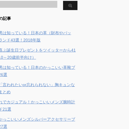
の記事
男は知っている！日本の革（財布やバッ
ンド43選！2018年版
喜ぶ誕生日プレゼントをツイッターから41
10～20歳前半向け）
男は知っている！日本のかっこいい革靴ブ
26選
「言われたいor忘れられない」胸キュンな
まとめ
れでカジュアル！かっこいいメンズ腕時計
ド21選
かっこいいメンズシルバーアクセサリーブ
27選