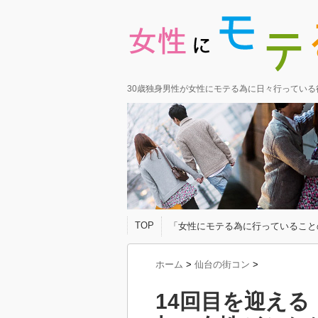
30歳独身男性が女性にモテる為に日々行ってい
TOP
「女性にモテる為に行っていること
ホーム
>
仙台の街コン
>
14回目を迎え