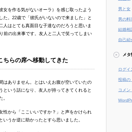
男と女
彼女を作る気がないオーラ）を感じ取ったよう
した。22歳で「彼氏がいないので来ました」と
男の料
二人はとても真面目な子達なのだろうと思いま
結婚相
より前の出来事です。友人と二人で笑ってしまい
自己紹
メタ
こちらの席へ移動してきた
ログイ
投稿の
間はありません。とはいえお腹が空いていたの
コメン
うという話になり、友人が持ってきてくれると
た。
WordPr
女性から「ここいいですか？」と声をかけられ
というか逆に助かったとすら思いました。