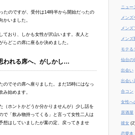
ニュー
ったのですが、受付は14時半から開始だったの
メンズ
向かいました。
メンズ
しており、しかも女性が沢山います。友人と
メンズ
がらどこの席に座るか決めました。
モテる
仙台の
思われる席へ、がしかし…
出会い
出会い
たのでその席へ座りました。まだ15時にはなっ
合コン
飲み始めます。
女性へ
た（ホントかどうか分かりませんが）少し話を
居酒屋
ので「飲み物持ってくる」と言って女性二人は
予想はしていましたが案の定、戻ってきませ
彼女
(2
恋愛本