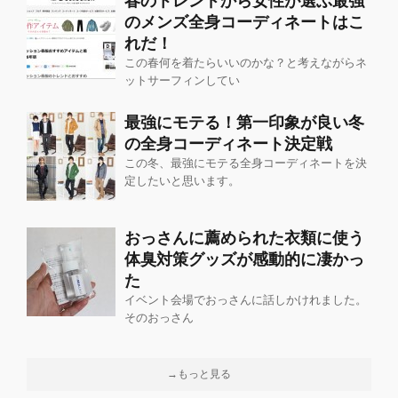
春のトレンドから女性が選ぶ最強
のメンズ全身コーディネートはこ
れだ！
この春何を着たらいいのかな？と考えながらネ
ットサーフィンしてい
最強にモテる！第一印象が良い冬
の全身コーディネート決定戦
この冬、最強にモテる全身コーディネートを決
定したいと思います。
おっさんに薦められた衣類に使う
体臭対策グッズが感動的に凄かっ
た
イベント会場でおっさんに話しかけれました。
そのおっさん
→もっと見る