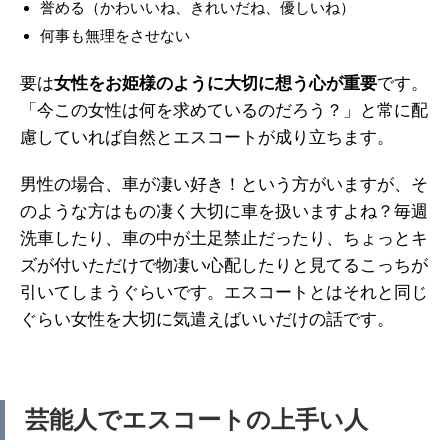
誉める（かわいいね、きれいだね、優しいね）
何事も無理をさせない
要は
女性をお姫様のように大切に想う心が重要
です。
「今この女性は何を求めているのだろう？」と常に配
慮していれば自然とエスコートが成り立ちます。
男性の場合、車が凄い好き！という方がいますが、そ
のような方はもの凄く大切に車を扱いますよね？毎週
洗車したり、車の中が土足禁止だったり、ちょっとキ
ズが付いただけで物凄い心配したりと見てるこっちが
引いてしまうぐらいです。エスコートとはそれと同じ
ぐらい女性を大切に気遣えばいいだけの話です。
芸能人でエスコートの上手い人