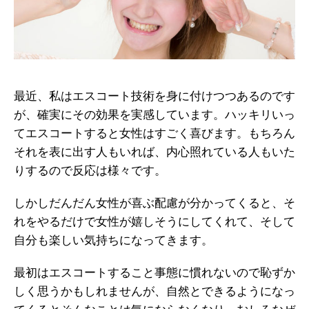
最近、私はエスコート技術を身に付けつつあるのです
が、確実にその効果を実感しています。ハッキリいっ
てエスコートすると女性はすごく喜びます。もちろん
それを表に出す人もいれば、内心照れている人もいた
りするので反応は様々です。
しかしだんだん女性が喜ぶ配慮が分かってくると、そ
れをやるだけで女性が嬉しそうにしてくれて、そして
自分も楽しい気持ちになってきます。
最初はエスコートすること事態に慣れないので恥ずか
しく思うかもしれませんが、自然とできるようになっ