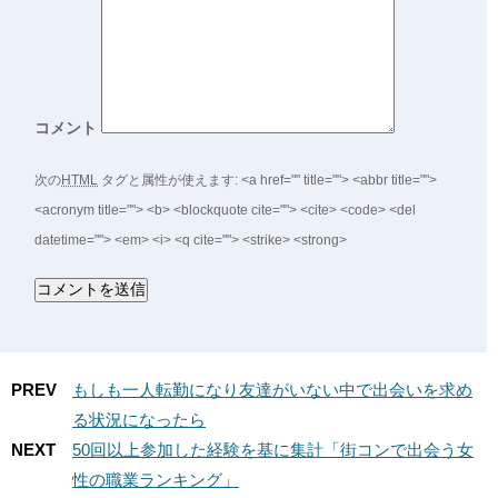
コメント
次の
HTML
タグと属性が使えます:
<a href="" title=""> <abbr title="">
<acronym title=""> <b> <blockquote cite=""> <cite> <code> <del
datetime=""> <em> <i> <q cite=""> <strike> <strong>
PREV
もしも一人転勤になり友達がいない中で出会いを求め
る状況になったら
NEXT
50回以上参加した経験を基に集計「街コンで出会う女
性の職業ランキング」