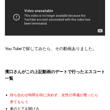
You Tubeで探してみたら、その動画ありました。
濱口さんがこの上記動画のデートで行ったエスコート
一覧
待ち合わせ時間を特に決めず、女性の準備が整ったら
来てもらう
車のドアを開ける