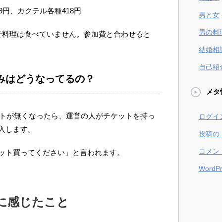
9円、カクテル各種418円
男と女
男の料
で料理は食べていません。参加費と合わせると
結婚相
自己紹
みはどうなってるの？
メタ
ットが無くなったら、運営の人がチケットを持っ
ログイ
入します。
投稿の
コメン
ット買ってください」と言われます。
WordPr
に感じたこと