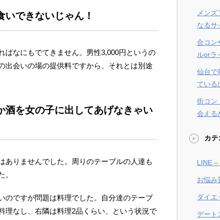
メンズ
食いできないじゃん！
なるサ
合コン
ばなにもでてきません。男性3,000円というの
ルor
の出会いの場の提供料ですから、それとは別途
仙台で
ている
街コン
か酒を女の子に出してあげなきゃい
会える
カテ
はありませんでした。周りのテーブルの人達も
LINE
た。
お悩み
ダイエ
いのですが問題は料理でした。自分達のテーブ
料理なし、右隣は料理2品くらい、という状況で
デート