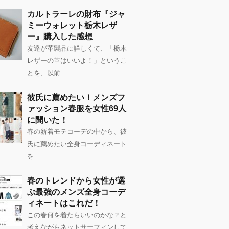
カルトラーレの財布『ジャ
ミーウォレット栃木レザ
ー』購入した感想
友達が革製品に詳しくて、「栃木
レザーの革はいいよ！」というこ
とを、以前
彼氏に薦めたい！メンズフ
ァッション春服を女性69人
に聞いた！
春の新着モテコーデの中から、彼
氏に薦めたい全身コーディネート
を
春のトレンドから女性が選
ぶ最強のメンズ全身コーデ
ィネートはこれだ！
この春何を着たらいいのかな？と
考えながらネットサーフィンして