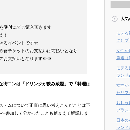
人気
0枚)を受付にてご購入頂きます
モテる
え！
グ）ブラ
きるイベントです☆
飲食チケットのお支払いは前払いとなり
女性が
厳選（
のお支払いとなります※※
モテる
ランド
な街コンは「ドリンクが飲み放題」で「料理は
女性が
セリフ
おしゃ
ステムについて正直に思い考えこんだことは下
ブラン
いへ参加して分かったことも踏まえて解説しま
日本の
ランド