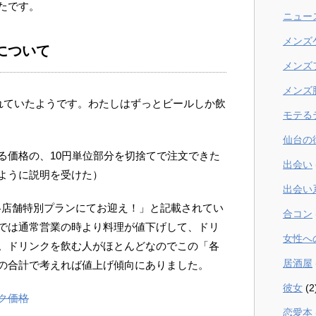
たです。
ニュー
メンズ
について
メンズ
メンズ
されていたようです。わたしはずっとビールしか飲
モテる
仙台の
る価格の、10円単位部分を切捨てで注文できた
出会い
ように説明を受けた）
出会い
各店舗特別プランにてお迎え！」と記載されてい
合コン
では通常営業の時より料理が値下げして、ドリ
女性へ
。ドリンクを飲む人がほとんどなのでこの「各
居酒屋
の合計で考えれば値上げ傾向にありました。
彼女
(2
ク価格
恋愛本