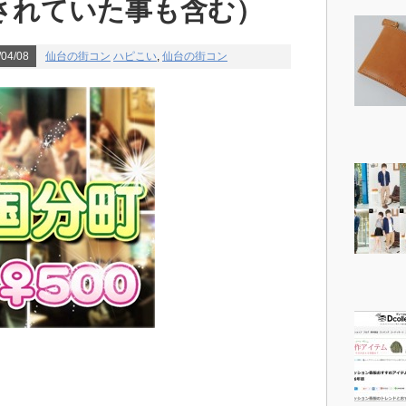
されていた事も含む）
04/08
仙台の街コン
ハピこい
,
仙台の街コン