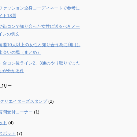
ファッション全身コーディネートで参考に
イト18選
や街コンで知り合った女性に送るべきメー
ラインの例文
毎週10人以上の女性と知り合う為に利用し
出会いの場（まとめ）
・合コン後ライン2、3通のやり取りでまた
かが分かる件
ゴリー
 – クリエイターズスタンプ
(2)
質問受付コーナー
(1)
ット
(4)
スポット
(7)