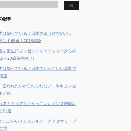
の記事
男は知っている！日本の革（財布やバッ
ンド43選！2018年版
喜ぶ誕生日プレゼントをツイッターから41
10～20歳前半向け）
男は知っている！日本のかっこいい革靴ブ
26選
「言われたいor忘れられない」胸キュンな
まとめ
れでカジュアル！かっこいいメンズ腕時計
ド21選
かっこいいメンズシルバーアクセサリーブ
27選