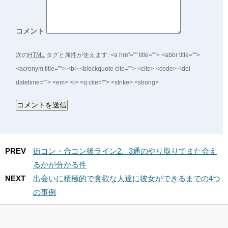
コメント
次の
HTML
タグと属性が使えます:
<a href="" title=""> <abbr title="">
<acronym title=""> <b> <blockquote cite=""> <cite> <code> <del
datetime=""> <em> <i> <q cite=""> <strike> <strong>
PREV
街コン・合コン後ライン2、3通のやり取りでまた会え
るかが分かる件
NEXT
出会いに積極的で貪欲な人達に彼女ができるまでの4つ
の事例