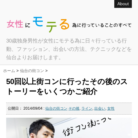
About
30歳独身男性が女性にモテる為に日々行っている行
動、ファッション、出会いの方法、テクニックなどを
仙台よりお届けします。
ホーム
>
仙台の街コン
>
50回以上街コンに行ったその後のス
トーリーをいくつかご紹介
公開日：
2014/09/04
:
仙台の街コン
その後
,
ライン
,
出会い
,
女性