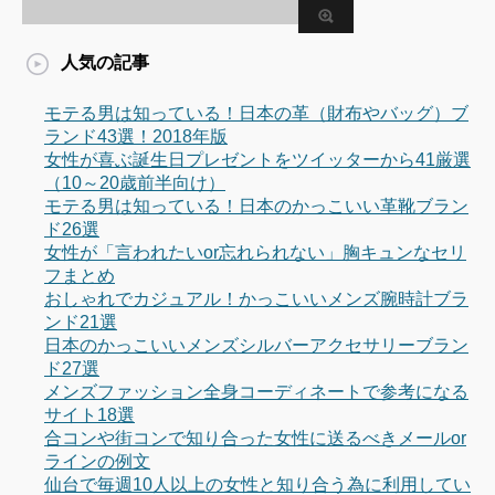
人気の記事
モテる男は知っている！日本の革（財布やバッグ）ブ
ランド43選！2018年版
女性が喜ぶ誕生日プレゼントをツイッターから41厳選
（10～20歳前半向け）
モテる男は知っている！日本のかっこいい革靴ブラン
ド26選
女性が「言われたいor忘れられない」胸キュンなセリ
フまとめ
おしゃれでカジュアル！かっこいいメンズ腕時計ブラ
ンド21選
日本のかっこいいメンズシルバーアクセサリーブラン
ド27選
メンズファッション全身コーディネートで参考になる
サイト18選
合コンや街コンで知り合った女性に送るべきメールor
ラインの例文
仙台で毎週10人以上の女性と知り合う為に利用してい