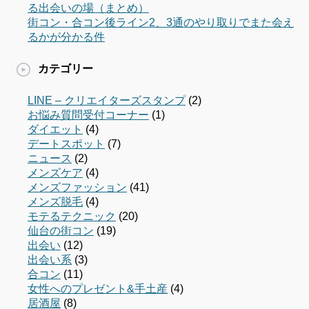
る出会いの場（まとめ）
街コン・合コン後ライン2、3通のやり取りでまた会え
るかが分かる件
カテゴリー
LINE – クリエイターズスタンプ
(2)
お悩み質問受付コーナー
(1)
ダイエット
(4)
デートスポット
(7)
ニュース
(2)
メンズケア
(4)
メンズファッション
(41)
メンズ脱毛
(4)
モテるテクニック
(20)
仙台の街コン
(19)
出会い
(12)
出会い系
(3)
合コン
(11)
女性へのプレゼント&手土産
(4)
居酒屋
(8)