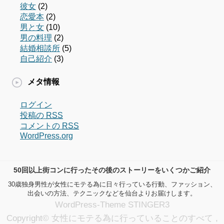
彼女
(2)
恋愛本
(2)
男と女
(10)
男の料理
(2)
結婚相談所
(5)
自己紹介
(3)
メタ情報
ログイン
投稿の
RSS
コメントの
RSS
WordPress.org
50回以上街コンに行ったその後のストーリーをいくつかご紹介
30歳独身男性が女性にモテる為に日々行っている行動、ファッション、
出会いの方法、テクニックなどを仙台よりお届けします。
WordPress-Theme STINGER3
Copyright© 女性にモテる為に行っていることのすべて ,