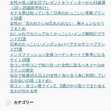
女性が喜ぶ誕生日プレゼントをツイッターから41厳選
（10～20歳前半向け）
モテる男は知っている！日本のかっこいい革靴ブラン
ド26選
女性が「言われたいor忘れられない」胸キュンなセリ
フまとめ
おしゃれでカジュアル！かっこいいメンズ腕時計ブラ
ンド21選
日本のかっこいいメンズシルバーアクセサリーブラン
ド27選
メンズファッション全身コーディネートで参考になる
サイト18選
合コンや街コンで知り合った女性に送るべきメールor
ラインの例文
仙台で毎週10人以上の女性と知り合う為に利用してい
る出会いの場（まとめ）
街コン・合コン後ライン2、3通のやり取りでまた会え
るかが分かる件
カテゴリー