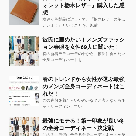
ォレット栃木レザー』購入した感
想
友達が革製品に詳しくて、「栃木レザーの革は
いいよ！」ということを、以前
彼氏に薦めたい！メンズファッシ
ョン春服を女性69人に聞いた！
春の新着モテコーデの中から、彼氏に薦めたい
全身コーディネートを
春のトレンドから女性が選ぶ最強
のメンズ全身コーディネートはこ
れだ！
この春何を着たらいいのかな？と考えながらネ
ットサーフィンしてい
最強にモテる！第一印象が良い冬
の全身コーディネート決定戦
この冬、最強にモテる全身コーディネートを決