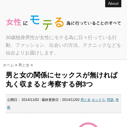
About
30歳独身男性が女性にモテる為に日々行っている行
動、ファッション、出会いの方法、テクニックなどを
仙台よりお届けします。
ホーム
>
男と女
>
男と女の関係にセックスが無ければ
丸く収まると考察する例3つ
公開日：
2014/11/02
: 最終更新日：2014/11/02
男と女
セックス
,
問題
,
考
察