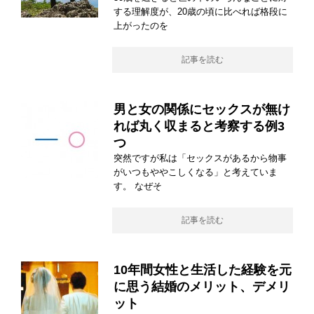
する理解度が、20歳の頃に比べれば格段に
上がったのを
記事を読む
男と女の関係にセックスが無け
れば丸く収まると考察する例3
つ
突然ですが私は「セックスがあるから物事
がいつもややこしくなる」と考えていま
す。 なぜそ
記事を読む
10年間女性と生活した経験を元
に思う結婚のメリット、デメリ
ット