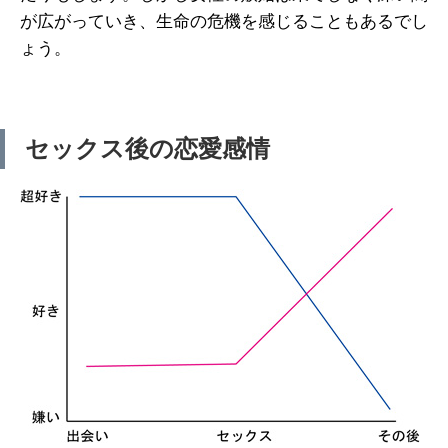
が広がっていき、生命の危機を感じることもあるでし
ょう。
セックス後の恋愛感情