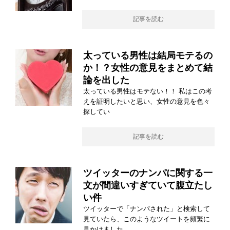
記事を読む
太っている男性は結局モテるの
か！？女性の意見をまとめて結
論を出した
太っている男性はモテない！！ 私はこの考
えを証明したいと思い、女性の意見を色々
探してい
記事を読む
ツイッターのナンパに関する一
文が間違いすぎていて腹立たし
い件
ツイッターで「ナンパされた」と検索して
見ていたら、このようなツイートを頻繁に
見かけました。