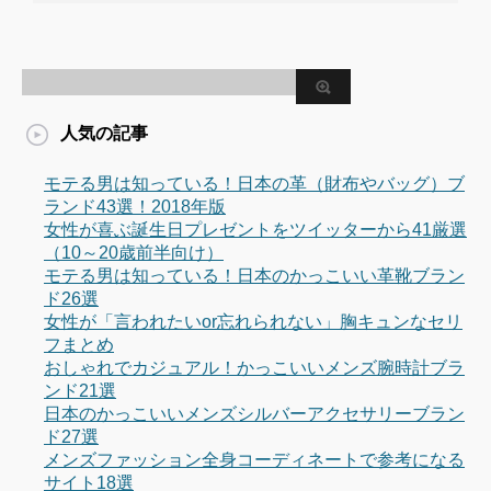
人気の記事
モテる男は知っている！日本の革（財布やバッグ）ブ
ランド43選！2018年版
女性が喜ぶ誕生日プレゼントをツイッターから41厳選
（10～20歳前半向け）
モテる男は知っている！日本のかっこいい革靴ブラン
ド26選
女性が「言われたいor忘れられない」胸キュンなセリ
フまとめ
おしゃれでカジュアル！かっこいいメンズ腕時計ブラ
ンド21選
日本のかっこいいメンズシルバーアクセサリーブラン
ド27選
メンズファッション全身コーディネートで参考になる
サイト18選