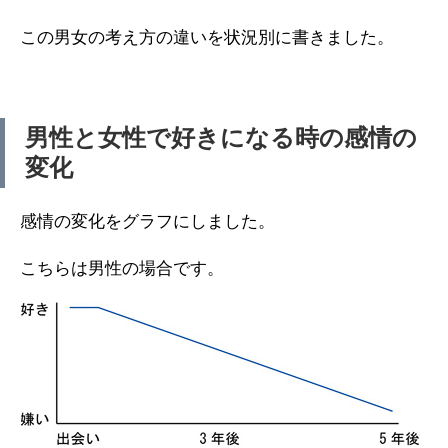
この男女の考え方の違いを状況別に書きました。
男性と女性で好きになる時の感情の
変化
感情の変化をグラフにしました。
こちらは男性の場合です。