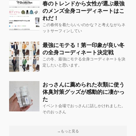
春のトレンドから女性が選ぶ最強
のメンズ全身コーディネートはこ
れだ！
この春何を着たらいいのかな？と考えながらネ
ットサーフィンしてい
最強にモテる！第一印象が良い冬
の全身コーディネート決定戦
この冬、最強にモテる全身コーディネートを決
定したいと思います。
おっさんに薦められた衣類に使う
体臭対策グッズが感動的に凄かっ
た
イベント会場でおっさんに話しかけれました。
そのおっさん
→もっと見る