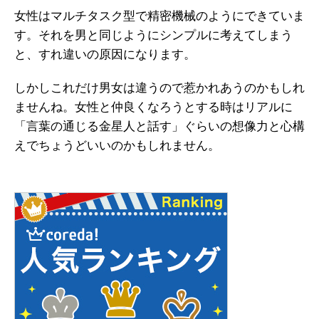
女性はマルチタスク型で精密機械のようにできていま
す。それを男と同じようにシンプルに考えてしまう
と、すれ違いの原因になります。
しかしこれだけ男女は違うので惹かれあうのかもしれ
ませんね。女性と仲良くなろうとする時はリアルに
「言葉の通じる金星人と話す」ぐらいの想像力と心構
えでちょうどいいのかもしれません。