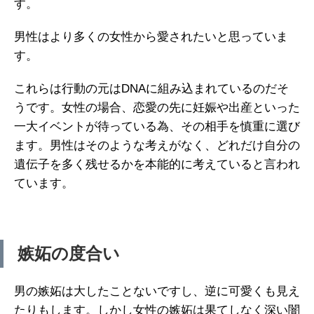
す。
男性はより多くの女性から愛されたいと思っていま
す。
これらは行動の元はDNAに組み込まれているのだそ
うです。女性の場合、恋愛の先に妊娠や出産といった
一大イベントが待っている為、その相手を慎重に選び
ます。男性はそのような考えがなく、どれだけ自分の
遺伝子を多く残せるかを本能的に考えていると言われ
ています。
嫉妬の度合い
男の嫉妬は大したことないですし、逆に可愛くも見え
たりもします。しかし女性の嫉妬は果てしなく深い闇