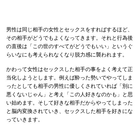
男性は同じ相手の女性とセックスをすればするほど、
その相手がどうでもよくなってきます。それと行為後
の直後は「この世のすべてがどうでもいい」というぐ
らいなにも考えられなくなり脱力感に襲われます。
かわって女性はセックスした相手の事をよく考えて正
当化しようとします。例えば酔った勢いでやってしま
ったとしても相手の男性に優しくされていれば「別に
悪くないじゃん」と考え「この人好きなのかも」と思
い始めます。そして好きな相手だからやってしまった
と脳内変換されていき、セックスした相手を好きにな
っていきます。