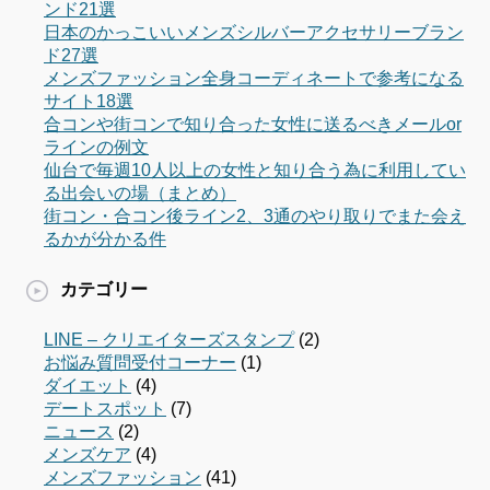
ンド21選
日本のかっこいいメンズシルバーアクセサリーブラン
ド27選
メンズファッション全身コーディネートで参考になる
サイト18選
合コンや街コンで知り合った女性に送るべきメールor
ラインの例文
仙台で毎週10人以上の女性と知り合う為に利用してい
る出会いの場（まとめ）
街コン・合コン後ライン2、3通のやり取りでまた会え
るかが分かる件
カテゴリー
LINE – クリエイターズスタンプ
(2)
お悩み質問受付コーナー
(1)
ダイエット
(4)
デートスポット
(7)
ニュース
(2)
メンズケア
(4)
メンズファッション
(41)