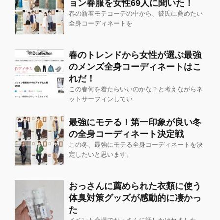
ョン春服を女性69人に聞いた！
春の新着モテコーデの中から、彼氏に薦めたい
全身コーディネートを
春のトレンドから女性が選ぶ最強
のメンズ全身コーディネートはこ
れだ！
この春何を着たらいいのかな？と考えながらネ
ットサーフィンしてい
最強にモテる！第一印象が良い冬
の全身コーディネート決定戦
この冬、最強にモテる全身コーディネートを決
定したいと思います。
おっさんに薦められた衣類に使う
体臭対策グッズが感動的に凄かっ
た