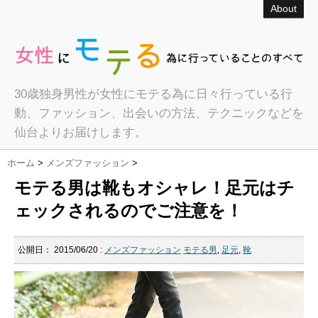
About
30歳独身男性が女性にモテる為に日々行っている行
動、ファッション、出会いの方法、テクニックなどを
仙台よりお届けします。
ホーム
>
メンズファッション
>
モテる男は靴もオシャレ！足元はチ
ェックされるのでご注意を！
公開日：
2015/06/20
:
メンズファッション
モテる男
,
足元
,
靴