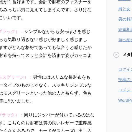
物が１番好きです。会計で財布のファスナーを
男と女
みみっちい男に見えてしまうんです。さりげな
こいいです。
男の料
結婚相
ブラック）：
シンプルながらも安っぽさを感じ
らも気取り過ぎない感じが好ましく感じまし
自己紹
ますがどんな格好であっても似合うと感じたか
メタ
財布を持ってスッと会計を済ます姿がカッコよ
ログイ
モスグリーン）：
男性にはスリムな長財布をも
投稿の
ータイプのものじゃなく、スッキリシンプルな
コメン
はモスグリーンといった他の人と被らず、色も
WordPr
落に思いました。
ブラック）：
周りにジッパーが付いているのはな
す。こちらのお財布は質の良いレザーで重厚感
たくさんあるので、カードがスムーズに出し入