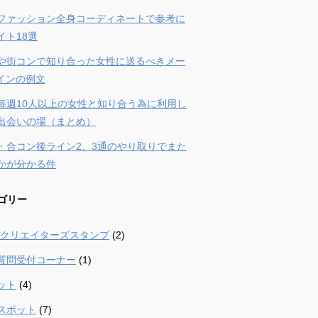
ファッション全身コーディネートで参考に
イト18選
や街コンで知り合った女性に送るべきメー
ラインの例文
毎週10人以上の女性と知り合う為に利用し
出会いの場（まとめ）
・合コン後ライン2、3通のやり取りでまた
かが分かる件
ゴリー
 – クリエイターズスタンプ
(2)
質問受付コーナー
(1)
ット
(4)
スポット
(7)