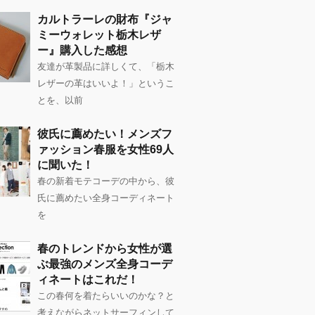
カルトラーレの財布『ジャ
ミーウォレット栃木レザ
ー』購入した感想
友達が革製品に詳しくて、「栃木
レザーの革はいいよ！」というこ
とを、以前
彼氏に薦めたい！メンズフ
ァッション春服を女性69人
に聞いた！
春の新着モテコーデの中から、彼
氏に薦めたい全身コーディネート
を
春のトレンドから女性が選
ぶ最強のメンズ全身コーデ
ィネートはこれだ！
この春何を着たらいいのかな？と
考えながらネットサーフィンして