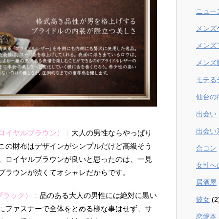
ニュー
メンズ
メンズ
メンズ
モテる
仙台の
出会い
出会い
ロイヤルブラウン）：
大人の男性ならやっぱり
この財布はデザインがシンプルだけど高級そう
合コン
。ロイヤルブラウンが良いと思ったのは、一見
女性へ
ブラウンが渋くてオシャレだからです。
居酒屋
ブラック）：
品のある大人の男性には絶対に黒い
彼女
(2
にファスナーで全体をとめる様な事はせず、サ
恋愛本