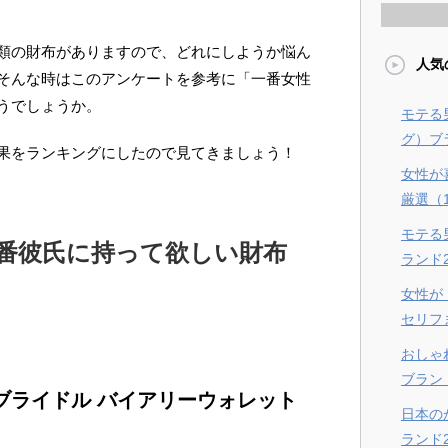
類の財布がありますので、どれにしようか悩ん
人気
そんな時はこのアンケートを参考に「一番女性
うでしょうか。
モテる
グ）ブラ
果をランキングにしたので見てきましょう！
女性が
厳選（
モテる
番彼氏に持って欲しい財布
ランド
女性が
セリフ
おしゃ
ブラン
ブライドル バイアリーウォレット
日本の
ランド