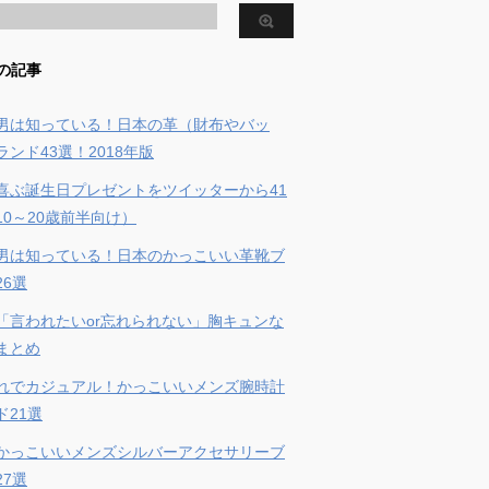
の記事
男は知っている！日本の革（財布やバッ
ンド43選！2018年版
喜ぶ誕生日プレゼントをツイッターから41
10～20歳前半向け）
男は知っている！日本のかっこいい革靴ブ
26選
「言われたいor忘れられない」胸キュンな
まとめ
れでカジュアル！かっこいいメンズ腕時計
ド21選
かっこいいメンズシルバーアクセサリーブ
27選