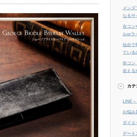
メンズ
なるサ
合コン
ルor
仙台で
ている
街コン
会える
カテ
LINE
お悩み
ダイエ
デート